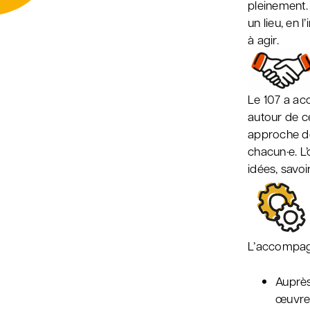
pleinement. 
un lieu, en 
à agir.
Le 107 a ac
autour de ce
approche de
chacun·e. L
idées, savoi
L’accompagn
Auprès
œuvre d