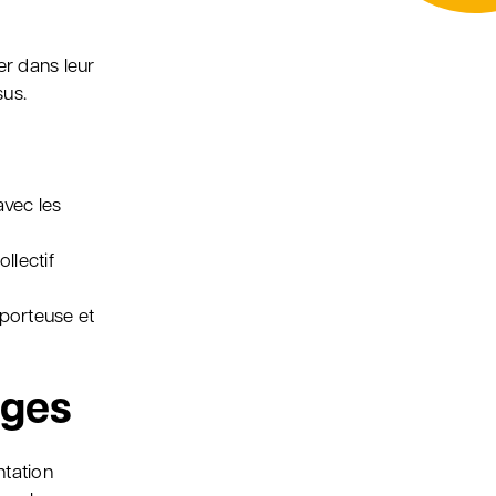
r dans leur
sus.
avec les
llectif
 porteuse et
ages
ntation