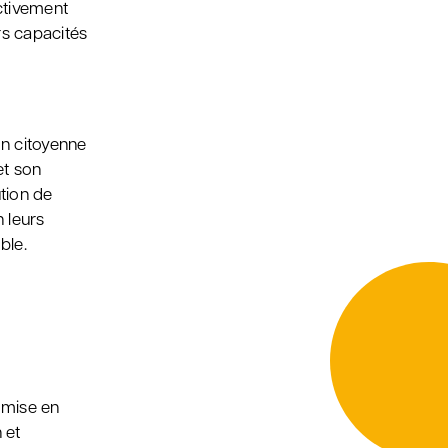
ectivement
urs capacités
n citoyenne
et son
tion de
 leurs
ble.
a mise en
 et