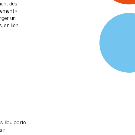
ment des
agement »
erger un
, en lien
s-lieu porté
sir