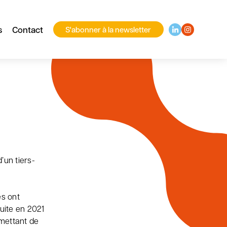
s
Contact
S'abonner à la newsletter
’un tiers-
es ont
uite en 2021
rmettant de