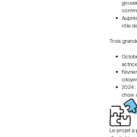
gouver
commun
Auprès
rôle d
Trois grand
Octobr
actrice
Févrie
citoye
2024 :
choix 
Le projet a 