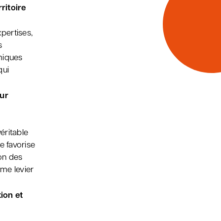
ritoire
pertises,
s
miques
qui
our
éritable
e favorise
ion des
me levier
ion et