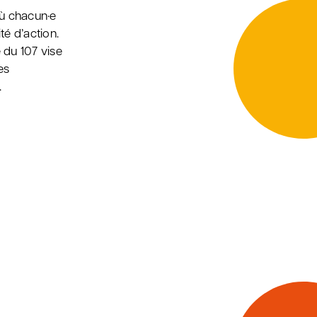
où chacun·e
té d’action.
 du 107 vise
es
.