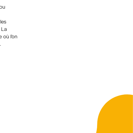
 ou
les
 La
 où l’on
.