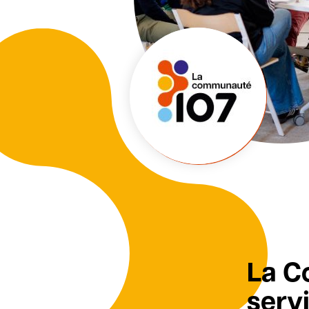
La C
servi