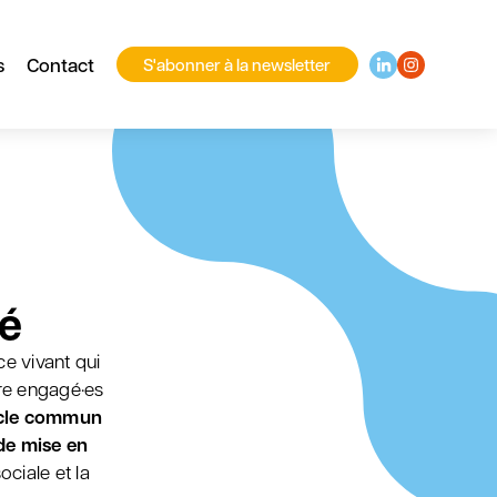
s
Contact
S'abonner à la newsletter
é
e vivant qui
ire engagé·es
cle commun
de mise en
ociale et la