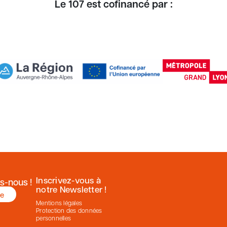
Le 107 est cofinancé par :
Inscrivez-vous à
s-nous !
notre Newsletter !
re
Mentions légales
Protection des données
personnelles