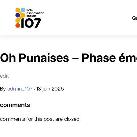
Q
Aller
au
Oh Punaises – Phase é
contenu
edit
By
admin_107
•
13 juin 2025
comments
comments for this post are closed