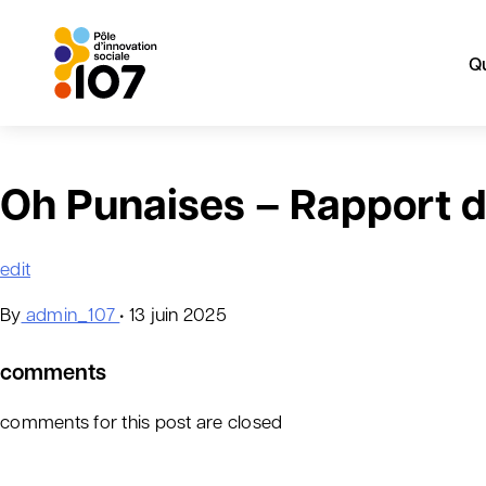
Q
Aller
au
Oh Punaises – Rapport de
contenu
edit
By
admin_107
•
13 juin 2025
comments
comments for this post are closed