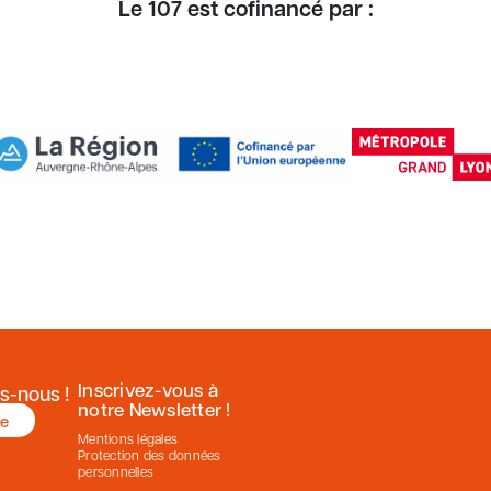
Le 107 est cofinancé par :
Inscrivez-vous à
s-nous !
notre Newsletter !
re
Mentions légales
Protection des données
personnelles